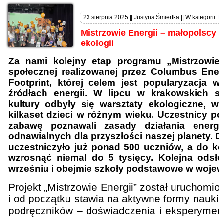
23 sierpnia 2025 || Justyna Śmiertka || W kategorii:
Mistrzowie Energii – małopolscy 
ekologii
Za nami kolejny etap programu „Mistrzowie 
społecznej realizowanej przez Columbus Ene
Footprint, której celem jest popularyzacja
źródłach energii. W lipcu w krakowskich 
kultury odbyły się warsztaty ekologiczne, w
kilkaset dzieci w różnym wieku. Uczestnicy p
zabawę poznawali zasady działania energi
odnawialnych dla przyszłości naszej planety. 
uczestniczyło już ponad 500 uczniów, a do k
wzrosnąć niemal do 5 tysięcy. Kolejna odsł
wrześniu i obejmie szkoły podstawowe w woje
Projekt „Mistrzowie Energii” został uruchom
i od początku stawia na aktywne formy nauki
podręczników – doświadczenia i eksperymen