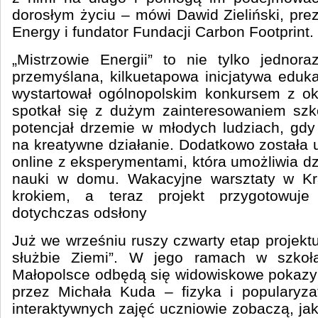
dorosłym życiu – mówi Dawid Zieliński, pr
Energy i fundator Fundacji Carbon Footprint.
„Mistrzowie Energii” to nie tylko jednor
przemyślana, kilkuetapowa inicjatywa eduka
wystartował ogólnopolskim konkursem z oka
spotkał się z dużym zainteresowaniem szkó
potencjał drzemie w młodych ludziach, gdy
na kreatywne działanie. Dodatkowo została 
online z eksperymentami, która umożliwia d
nauki w domu. Wakacyjne warsztaty w Kr
krokiem, a teraz projekt przygotowuje
dotychczas odsłony
Już we wrześniu ruszy czwarty etap projekt
służbie Ziemi”. W jego ramach w szko
Małopolsce odbędą się widowiskowe pokaz
przez Michała Kuda – fizyka i popularyza
interaktywnych zajęć uczniowie zobaczą, jak 