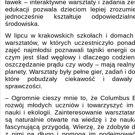
ławek – interaktywne warsztaty i zadania z
edukacji pozwala dzieciom lepiej zrozumi
jednocześnie kształtuje odpowiedzi
środowiska.
W lipcu w krakowskich szkołach i domach 
warsztatów, w których uczestniczyło pona
zajęć najmłodsi poznawali tajniki energii od
czym jest ślad węglowy i dlaczego codzien
oszczędzanie prądu czy wody – mają realny
planety. Warsztaty były pełne gier, zadań i 
które pobudzały ciekawość i dawały
sprawczości.
– Ogromnie cieszy mnie to, że Columbus 
rozwój młodych uczniów i towarzyszyć im
nauki i ekologii. Zainteresowanie warsztata
są naturalnie otwarte na wiedzę i że nau
fascynującą przygodą. Wierzę, że zdobyte 
z nimi na długo i pomogą im podejmowa