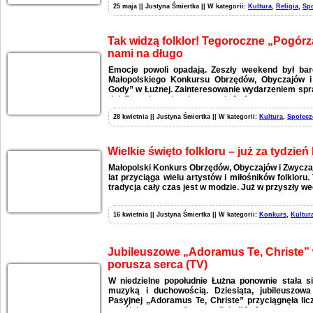
25 maja || Justyna Śmiertka || W kategorii:
Kultura
,
Religia
,
Sp
Tak widzą folklor! Tegoroczne „Pogór
nami na długo
Emocje powoli opadają. Zeszły weekend był bar
Małopolskiego Konkursu Obrzędów, Obyczajów 
Gody” w Łużnej. Zainteresowanie wydarzeniem spra
dni. Zespoły regionalne stanęły […]
28 kwietnia || Justyna Śmiertka || W kategorii:
Kultura
,
Społecz
Wielkie święto folkloru – już za tydzi
Małopolski Konkurs Obrzędów, Obyczajów i Zwycz
lat przyciąga wielu artystów i miłośników folkloru
tradycja cały czas jest w modzie. Już w przyszły
16 kwietnia || Justyna Śmiertka || W kategorii:
Konkurs
,
Kultur
Jubileuszowe „Adoramus Te, Christe” 
porusza serca (TV)
W niedzielne popołudnie Łużna ponownie stała 
muzyką i duchowością. Dziesiąta, jubileuszowa
Pasyjnej „Adoramus Te, Christe” przyciągnęła li
wspólnie przeżywali czas refleksji […]