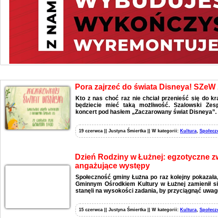
Kultura
Pora zajrzeć do świata Disneya! SZeW
Kto z nas choć raz nie chciał przenieść się do k
będziecie mieć taką możliwość. Szalowski Zes
koncert pod hasłem „Zaczarowany świat Disneya”.
19 czerwca || Justyna Śmiertka || W kategorii:
Kultura
,
Społecz
Dzień Rodziny w Łużnej: egzotyczne zw
angażujące występy
Społeczność gminy Łużna po raz kolejny pokazała, 
Gminnym Ośrodkiem Kultury w Łużnej zamienił się
stanęli na wysokości zadania, by przyciągnąć uwa
15 czerwca || Justyna Śmiertka || W kategorii:
Kultura
,
Społecz