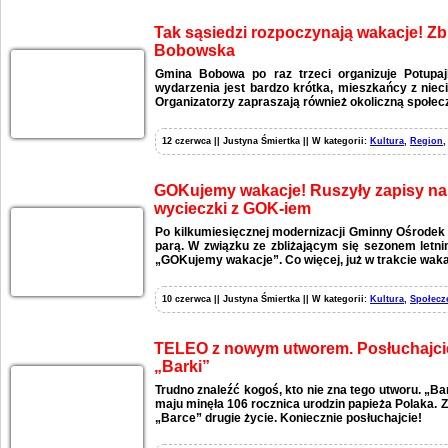
Tak sąsiedzi rozpoczynają wakacje! Zbl
Bobowska
Gmina Bobowa po raz trzeci organizuje Potupa
wydarzenia jest bardzo krótka, mieszkańcy z nieci
Organizatorzy zapraszają również okoliczną społec
12 czerwca || Justyna Śmiertka || W kategorii:
Kultura
,
Region
GOKujemy wakacje! Ruszyły zapisy na z
wycieczki z GOK-iem
Po kilkumiesięcznej modernizacji Gminny Ośrodek 
parą. W związku ze zbliżającym się sezonem letni
„GOKujemy wakacje”. Co więcej, już w trakcie wak
10 czerwca || Justyna Śmiertka || W kategorii:
Kultura
,
Społecz
TELEO z nowym utworem. Posłuchajcie 
„Barki”
Trudno znaleźć kogoś, kto nie zna tego utworu. „B
maju minęła 106 rocznica urodzin papieża Polaka. Z
„Barce” drugie życie. Koniecznie posłuchajcie!