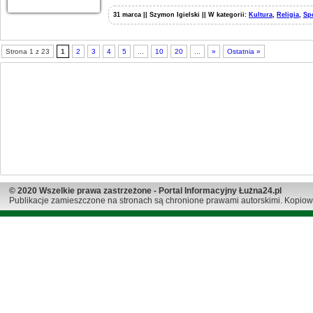
31 marca || Szymon Igielski || W kategorii:
Kultura
,
Religia
,
Sp
Strona 1 z 23
1
2
3
4
5
...
10
20
...
»
Ostatnia »
© 2020 Wszelkie prawa zastrzeżone - Portal Informacyjny Łużna24.pl
Publikacje zamieszczone na stronach są chronione prawami autorskimi. Kopiow