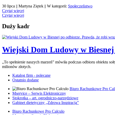
30 lipca || Martyna Ziętek || W kategorii:
Społeczeństwo
Czytaj więcej
Czytaj więcej
Duży kadr
Wiejski Dom Ludowy w Biesnej p
„To spełnienie naszych marzeń” mówiła podczas odbioru obiektu so
milionów złotych.
Katalog firm - polecane
Ostatnio dodane
Biuro Rachunkowe Pro Cal
Mservice – Serwis Elektroniczny
Stokrotka – art. ogrodniczo-narzędziowe
Gabinet dietetyczny „Zdrowa Inspiracja”
Biuro Rachunkowe Pro Calculo