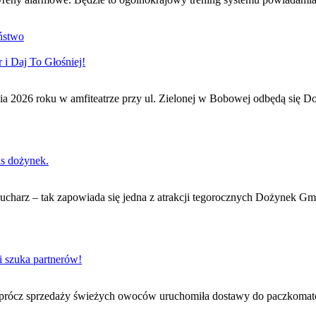
ństwo
i Daj To Głośniej!
ia 2026 roku w amfiteatrze przy ul. Zielonej w Bobowej odbędą się Do
as dożynek.
 kucharz – tak zapowiada się jedna z atrakcji tegorocznych Dożynek G
i szuka partnerów!
Oprócz sprzedaży świeżych owoców uruchomiła dostawy do paczkomatów