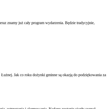
teraz znamy już cały program wydarzenia. Będzie tradycyjnie,
Łużnej. Jak co roku dożynki gminne są okazją do podziękowania za
ia, ostrzegania i alarmowania. Nadany zostanie ciągły sygnał