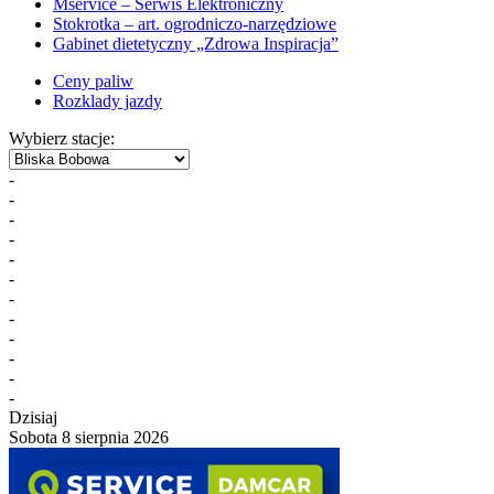
Mservice – Serwis Elektroniczny
Stokrotka – art. ogrodniczo-narzędziowe
Gabinet dietetyczny „Zdrowa Inspiracja”
Ceny paliw
Rozklady jazdy
Wybierz stacje:
-
-
-
-
-
-
-
-
-
-
-
-
Dzisiaj
Sobota 8 sierpnia 2026