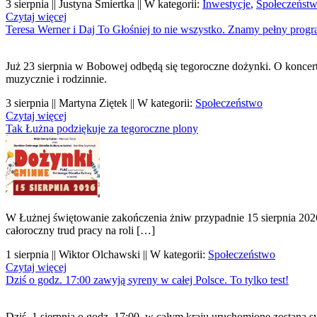
3 sierpnia || Justyna Śmiertka || W kategorii:
Inwestycje
,
Społeczeńst
Czytaj więcej
Teresa Werner i Daj To Głośniej to nie wszystko. Znamy pełny pro
Już 23 sierpnia w Bobowej odbędą się tegoroczne dożynki. O koncerta
muzycznie i rodzinnie.
3 sierpnia || Martyna Ziętek || W kategorii:
Społeczeństwo
Czytaj więcej
Tak Łużna podziękuje za tegoroczne plony
W Łużnej świętowanie zakończenia żniw przypadnie 15 sierpnia 202
całoroczny trud pracy na roli […]
1 sierpnia || Wiktor Olchawski || W kategorii:
Społeczeństwo
Czytaj więcej
Dziś o godz. 17:00 zawyją syreny w całej Polsce. To tylko test!
Dziś, 1 sierpnia o godz. 17:00, w całym kraju uruchomione zostaną 