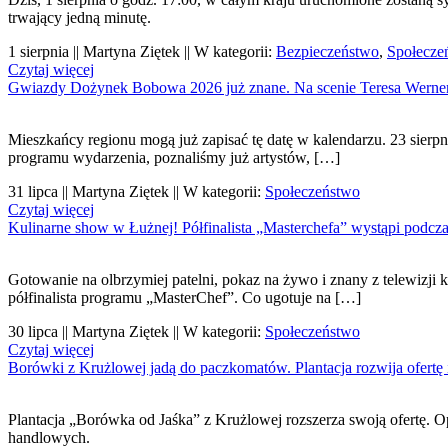
trwający jedną minutę.
1 sierpnia || Martyna Ziętek || W kategorii:
Bezpieczeństwo
,
Społecze
Czytaj więcej
Gwiazdy Dożynek Bobowa 2026 już znane. Na scenie Teresa Werner 
Mieszkańcy regionu mogą już zapisać tę datę w kalendarzu. 23 sierpn
programu wydarzenia, poznaliśmy już artystów, […]
31 lipca || Martyna Ziętek || W kategorii:
Społeczeństwo
Czytaj więcej
Kulinarne show w Łużnej! Półfinalista „Masterchefa” wystąpi podcz
Gotowanie na olbrzymiej patelni, pokaz na żywo i znany z telewizji
półfinalista programu „MasterChef”. Co ugotuje na […]
30 lipca || Martyna Ziętek || W kategorii:
Społeczeństwo
Czytaj więcej
Borówki z Krużlowej jadą do paczkomatów. Plantacja rozwija ofertę 
Plantacja „Borówka od Jaśka” z Krużlowej rozszerza swoją ofertę. 
handlowych.