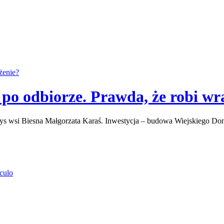
o odbiorze. Prawda, że robi wr
łtys wsi Biesna Małgorzata Karaś. Inwestycja – budowa Wiejskiego D
culo