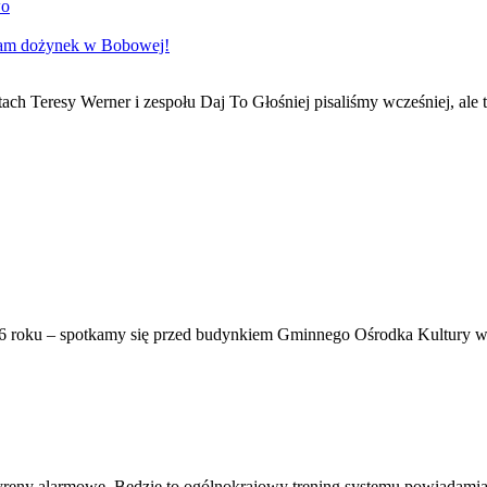
wo
gram dożynek w Bobowej!
ch Teresy Werner i zespołu Daj To Głośniej pisaliśmy wcześniej, ale 
6 roku – spotkamy się przed budynkiem Gminnego Ośrodka Kultury w 
syreny alarmowe. Będzie to ogólnokrajowy trening systemu powiadamian