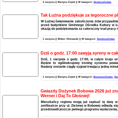
3 sierpnia || Martyna Ziętek || W kategorii:
Społeczeństwo
Tak Łużna podziękuje za tegoroczne p
W Łużnej świętowanie zakończenia żniw przypadnie
przed budynkiem Gminnego Ośrodka Kultury w Łu
okazją do podziękowania za całoroczny trud pracy n
1 sierpnia || Wiktor Olchawski || W kategorii:
Społeczeństwo
Dziś o godz. 17:00 zawyją syreny w całe
Dziś, 1 sierpnia o godz. 17:00, w całym kraju 
Będzie to ogólnokrajowy trening systemu powia
Nadany zostanie ciągły sygnał trwający jedną minut
1 sierpnia || Martyna Ziętek || W kategorii:
Bezpieczeństwo
,
Sp
Gwiazdy Dożynek Bobowa 2026 już zna
Werner i Daj To Głośniej!
Mieszkańcy regionu mogą już zapisać tę datę w
amfiteatrze przy ul. Zielonej w Bobowej odbędą si
przedstawili jeszcze pełnego programu wydarzenia,