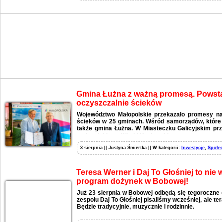
Gmina Łużna z ważną promesą. Pows
oczyszczalnie ścieków
Województwo Małopolskie przekazało promesy n
ścieków w 25 gminach. Wśród samorządów, które o
także gmina Łużna. W Miasteczku Galicyjskim pr
małopolskiego, Witold Kozłowski.
3 sierpnia || Justyna Śmiertka || W kategorii:
Inwestycje
,
Społe
Teresa Werner i Daj To Głośniej to nie
program dożynek w Bobowej!
Już 23 sierpnia w Bobowej odbędą się tegoroczne 
zespołu Daj To Głośniej pisaliśmy wcześniej, ale t
Będzie tradycyjnie, muzycznie i rodzinnie.