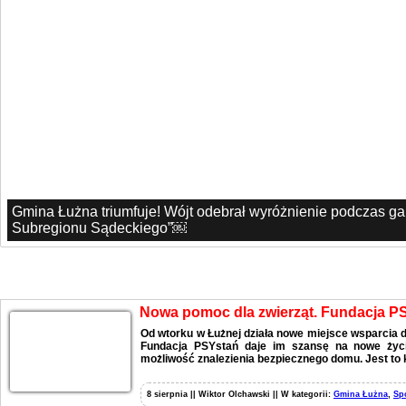
Gmina Łużna triumfuje! Wójt odebrał wyróżnienie podczas g
Subregionu Sądeckiego”￼
Aktualności
Nowa pomoc dla zwierząt. Fundacja P
Od wtorku w Łużnej działa nowe miejsce wsparcia d
Fundacja PSYstań daje im szansę na nowe życie
możliwość znalezienia bezpiecznego domu. Jest to 
8 sierpnia || Wiktor Olchawski || W kategorii:
Gmina Łużna
,
Sp