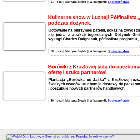
31 lipca || Martyna Ziętek || W kategorii:
Społeczeństwo
Kulinarne show w Łużnej! Półfinalista
podczas dożynek.
Gotowanie na olbrzymiej patelni, pokaz na żywo i zn
się jedna z atrakcji tegorocznych Dożynek Gmi
wystąpi Charles Daigneault, półfinalista programu 
30 lipca || Martyna Ziętek || W kategorii:
Społeczeństwo
Borówki z Krużlowej jadą do paczkomat
ofertę i szuka partnerów!
Plantacja „Borówka od Jaśka” z Krużlowej rozs
świeżych owoców uruchomiła dostawy do paczkomat
i poszukuje nowych partnerów handlowych.
30 lipca || Martyna Ziętek || W kategorii:
Społeczeństwo
Duży kadr