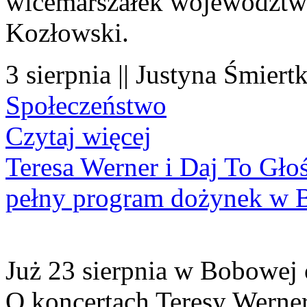
wicemarszałek województwa
Kozłowski.
3 sierpnia || Justyna Śmiert
Społeczeństwo
Czytaj więcej
Teresa Werner i Daj To Gło
pełny program dożynek w 
Już 23 sierpnia w Bobowej 
O koncertach Teresy Werner