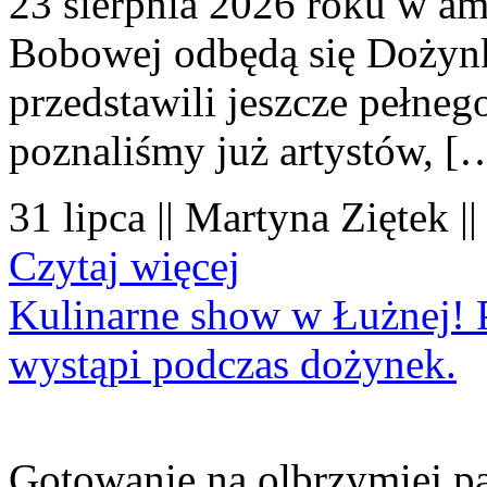
23 sierpnia 2026 roku w amf
Bobowej odbędą się Dożynk
przedstawili jeszcze pełne
poznaliśmy już artystów, [
31 lipca || Martyna Ziętek |
Czytaj więcej
Kulinarne show w Łużnej! P
wystąpi podczas dożynek.
Gotowanie na olbrzymiej pa