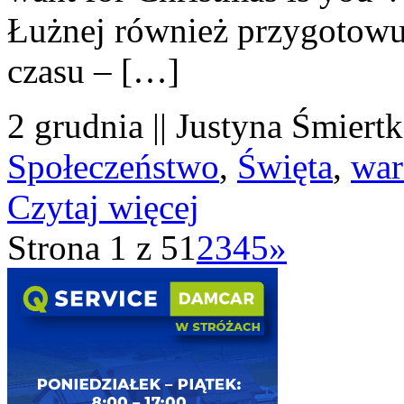
Łużnej również przygotowu
czasu – […]
2 grudnia || Justyna Śmiertk
Społeczeństwo
,
Święta
,
war
Czytaj więcej
Strona 1 z 5
1
2
3
4
5
»