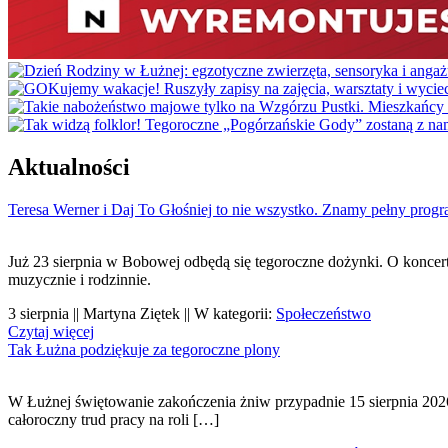
Aktualności
Teresa Werner i Daj To Głośniej to nie wszystko. Znamy pełny pro
Już 23 sierpnia w Bobowej odbędą się tegoroczne dożynki. O koncerta
muzycznie i rodzinnie.
3 sierpnia || Martyna Ziętek || W kategorii:
Społeczeństwo
Czytaj więcej
Tak Łużna podziękuje za tegoroczne plony
W Łużnej świętowanie zakończenia żniw przypadnie 15 sierpnia 202
całoroczny trud pracy na roli […]