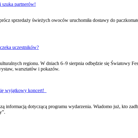
i szuka partnerów!
Oprócz sprzedaży świeżych owoców uruchomiła dostawy do paczkomatów
 czeka uczestników?
ulturalnych regionu. W dniach 6–9 sierpnia odbędzie się Światowy Fe
wystaw, warsztatów i pokazów.
ię wyjątkowy koncert!
szą informacją dotyczącą programu wydarzenia. Wiadomo już, kto zad
y”.