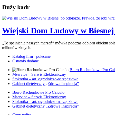
Duży kadr
Wiejski Dom Ludowy w Biesnej p
„To spełnienie naszych marzeń” mówiła podczas odbioru obiektu so
milionów złotych.
Katalog firm - polecane
Ostatnio dodane
Biuro Rachunkowe Pro Cal
Mservice – Serwis Elektroniczny
Stokrotka – art. ogrodniczo-narzędziowe
Gabinet dietetyczny „Zdrowa Inspiracja”
Biuro Rachunkowe Pro Calculo
Mservice – Serwis Elektroniczny
Stokrotka – art. ogrodniczo-narzędziowe
Gabinet dietetyczny „Zdrowa Inspiracja”
Ceny paliw