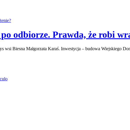
o odbiorze. Prawda, że robi wr
łtys wsi Biesna Małgorzata Karaś. Inwestycja – budowa Wiejskiego D
culo