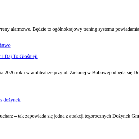
syreny alarmowe. Będzie to ogólnokrajowy trening systemu powiadamian
ństwo
i Daj To Głośniej!
ia 2026 roku w amfiteatrze przy ul. Zielonej w Bobowej odbędą się Do
as dożynek.
 kucharz – tak zapowiada się jedna z atrakcji tegorocznych Dożynek G