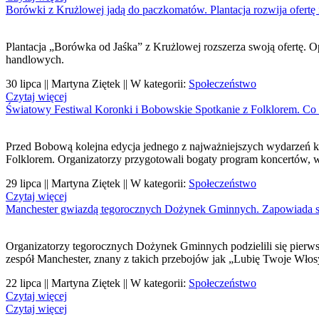
Borówki z Krużlowej jadą do paczkomatów. Plantacja rozwija ofertę 
Plantacja „Borówka od Jaśka” z Krużlowej rozszerza swoją ofertę. 
handlowych.
30 lipca || Martyna Ziętek || W kategorii:
Społeczeństwo
Czytaj więcej
Światowy Festiwal Koronki i Bobowskie Spotkanie z Folklorem. Co
Przed Bobową kolejna edycja jednego z najważniejszych wydarzeń k
Folklorem. Organizatorzy przygotowali bogaty program koncertów, 
29 lipca || Martyna Ziętek || W kategorii:
Społeczeństwo
Czytaj więcej
Manchester gwiazdą tegorocznych Dożynek Gminnych. Zapowiada s
Organizatorzy tegorocznych Dożynek Gminnych podzielili się pierw
zespół Manchester, znany z takich przebojów jak „Lubię Twoje Włos
22 lipca || Martyna Ziętek || W kategorii:
Społeczeństwo
Czytaj więcej
Czytaj więcej