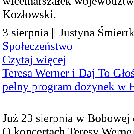
wicemarszałek województwa
Kozłowski.
3 sierpnia || Justyna Śmiert
Społeczeństwo
Czytaj więcej
Teresa Werner i Daj To Gło
pełny program dożynek w 
Już 23 sierpnia w Bobowej 
O koncertach Teresy Werner