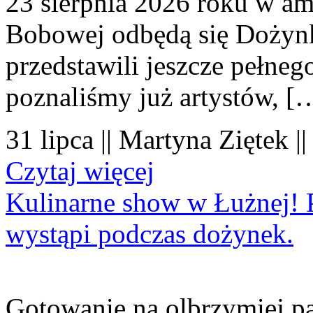
23 sierpnia 2026 roku w amf
Bobowej odbędą się Dożynk
przedstawili jeszcze pełne
poznaliśmy już artystów, [
31 lipca || Martyna Ziętek |
Czytaj więcej
Kulinarne show w Łużnej! P
wystąpi podczas dożynek.
Gotowanie na olbrzymiej pa