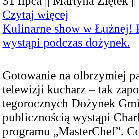
31 lipca || Martyna Ziętek |
Czytaj więcej
Kulinarne show w Łużnej! P
wystąpi podczas dożynek.
Gotowanie na olbrzymiej pa
telewizji kucharz – tak zapo
tegorocznych Dożynek Gmi
publicznością wystąpi Charl
programu „MasterChef”. Co