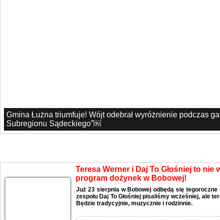
Gmina Łużna triumfuje! Wójt odebrał wyróżnienie podczas g
Subregionu Sądeckiego”￼
Aktualności
Teresa Werner i Daj To Głośniej to nie
program dożynek w Bobowej!
Już 23 sierpnia w Bobowej odbędą się tegoroczne 
zespołu Daj To Głośniej pisaliśmy wcześniej, ale t
Będzie tradycyjnie, muzycznie i rodzinnie.