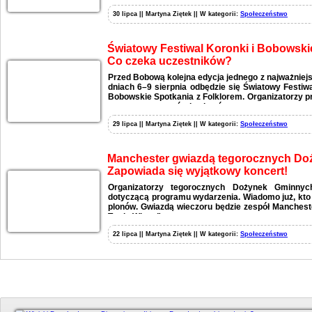
30 lipca || Martyna Ziętek || W kategorii:
Społeczeństwo
Światowy Festiwal Koronki i Bobowski
Co czeka uczestników?
Przed Bobową kolejna edycja jednego z najważniej
dniach 6–9 sierpnia odbędzie się Światowy Festiw
Bobowskie Spotkania z Folklorem. Organizatorzy p
wystaw, warsztatów i pokazów.
29 lipca || Martyna Ziętek || W kategorii:
Społeczeństwo
Manchester gwiazdą tegorocznych Do
Zapowiada się wyjątkowy koncert!
Organizatorzy tegorocznych Dożynek Gminnych 
dotyczącą programu wydarzenia. Wiadomo już, kto
plonów. Gwiazdą wieczoru będzie zespół Mancheste
Twoje Włosy”.
22 lipca || Martyna Ziętek || W kategorii:
Społeczeństwo
Duży kadr