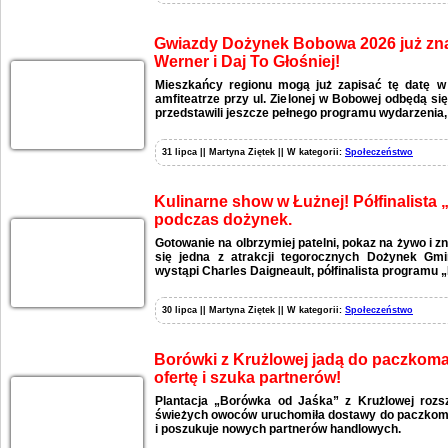
Gwiazdy Dożynek Bobowa 2026 już zna
Werner i Daj To Głośniej!
Mieszkańcy regionu mogą już zapisać tę datę w
amfiteatrze przy ul. Zielonej w Bobowej odbędą si
przedstawili jeszcze pełnego programu wydarzenia,
31 lipca || Martyna Ziętek || W kategorii:
Społeczeństwo
Kulinarne show w Łużnej! Półfinalista
podczas dożynek.
Gotowanie na olbrzymiej patelni, pokaz na żywo i zn
się jedna z atrakcji tegorocznych Dożynek Gmi
wystąpi Charles Daigneault, półfinalista programu 
30 lipca || Martyna Ziętek || W kategorii:
Społeczeństwo
Borówki z Krużlowej jadą do paczkomat
ofertę i szuka partnerów!
Plantacja „Borówka od Jaśka” z Krużlowej rozs
świeżych owoców uruchomiła dostawy do paczkomat
i poszukuje nowych partnerów handlowych.