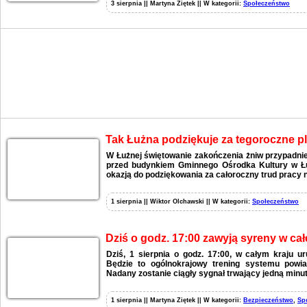
3 sierpnia || Martyna Ziętek || W kategorii:
Społeczeństwo
Tak Łużna podziękuje za tegoroczne p
W Łużnej świętowanie zakończenia żniw przypadnie
przed budynkiem Gminnego Ośrodka Kultury w Łu
okazją do podziękowania za całoroczny trud pracy n
1 sierpnia || Wiktor Olchawski || W kategorii:
Społeczeństwo
Dziś o godz. 17:00 zawyją syreny w całe
Dziś, 1 sierpnia o godz. 17:00, w całym kraju 
Będzie to ogólnokrajowy trening systemu powia
Nadany zostanie ciągły sygnał trwający jedną minut
1 sierpnia || Martyna Ziętek || W kategorii:
Bezpieczeństwo
,
Sp