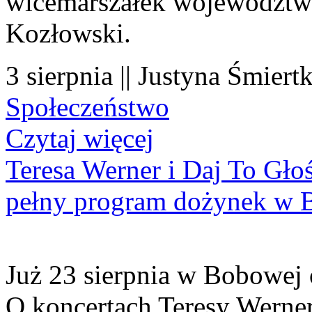
wicemarszałek województwa
Kozłowski.
3 sierpnia || Justyna Śmiert
Społeczeństwo
Czytaj więcej
Teresa Werner i Daj To Gło
pełny program dożynek w 
Już 23 sierpnia w Bobowej 
O koncertach Teresy Werner