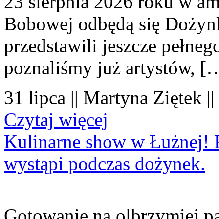
23 sierpnia 2026 roku w amf
Bobowej odbędą się Dożynk
przedstawili jeszcze pełne
poznaliśmy już artystów, [
31 lipca || Martyna Ziętek |
Czytaj więcej
Kulinarne show w Łużnej! P
wystąpi podczas dożynek.
Gotowanie na olbrzymiej pa