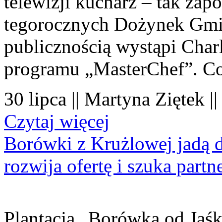
telewizji kucharz – tak zapo
tegorocznych Dożynek Gmi
publicznością wystąpi Charl
programu „MasterChef”. Co
30 lipca || Martyna Ziętek |
Czytaj więcej
Borówki z Krużlowej jadą 
rozwija ofertę i szuka part
Plantacja „Borówka od Jaśk