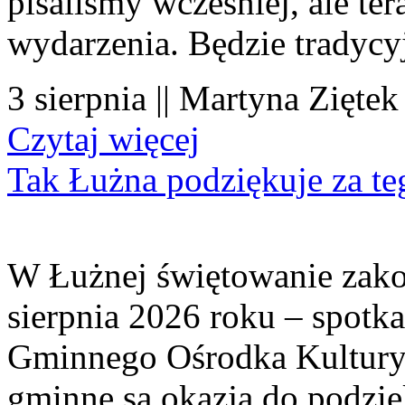
pisaliśmy wcześniej, ale te
wydarzenia. Będzie tradycyj
3 sierpnia || Martyna Ziętek
Czytaj więcej
Tak Łużna podziękuje za te
W Łużnej świętowanie zako
sierpnia 2026 roku – spotk
Gminnego Ośrodka Kultury 
gminne są okazją do podzię