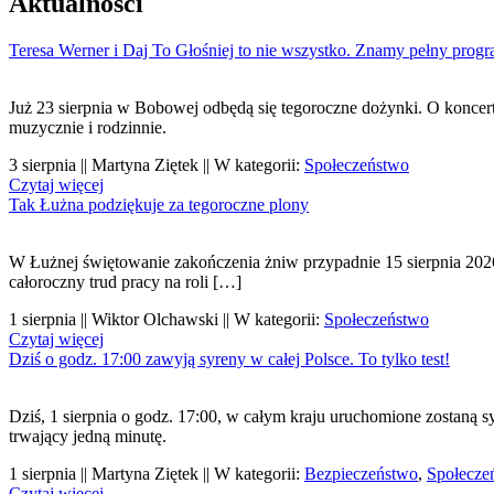
Aktualności
Teresa Werner i Daj To Głośniej to nie wszystko. Znamy pełny pro
Już 23 sierpnia w Bobowej odbędą się tegoroczne dożynki. O koncerta
muzycznie i rodzinnie.
3 sierpnia || Martyna Ziętek || W kategorii:
Społeczeństwo
Czytaj więcej
Tak Łużna podziękuje za tegoroczne plony
W Łużnej świętowanie zakończenia żniw przypadnie 15 sierpnia 202
całoroczny trud pracy na roli […]
1 sierpnia || Wiktor Olchawski || W kategorii:
Społeczeństwo
Czytaj więcej
Dziś o godz. 17:00 zawyją syreny w całej Polsce. To tylko test!
Dziś, 1 sierpnia o godz. 17:00, w całym kraju uruchomione zostaną 
trwający jedną minutę.
1 sierpnia || Martyna Ziętek || W kategorii:
Bezpieczeństwo
,
Społecze
Czytaj więcej