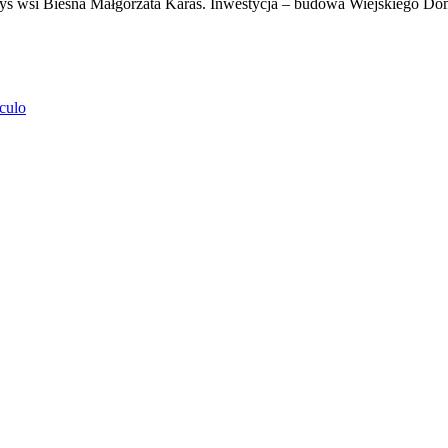
łtys wsi Biesna Małgorzata Karaś. Inwestycja – budowa Wiejskiego D
culo