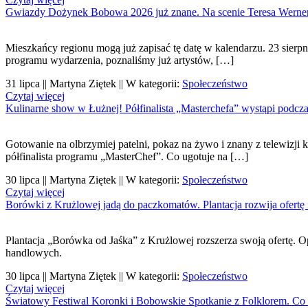
Gwiazdy Dożynek Bobowa 2026 już znane. Na scenie Teresa Werner 
Mieszkańcy regionu mogą już zapisać tę datę w kalendarzu. 23 sierpn
programu wydarzenia, poznaliśmy już artystów, […]
31 lipca || Martyna Ziętek || W kategorii:
Społeczeństwo
Czytaj więcej
Kulinarne show w Łużnej! Półfinalista „Masterchefa” wystąpi podcz
Gotowanie na olbrzymiej patelni, pokaz na żywo i znany z telewizji
półfinalista programu „MasterChef”. Co ugotuje na […]
30 lipca || Martyna Ziętek || W kategorii:
Społeczeństwo
Czytaj więcej
Borówki z Krużlowej jadą do paczkomatów. Plantacja rozwija ofertę 
Plantacja „Borówka od Jaśka” z Krużlowej rozszerza swoją ofertę. 
handlowych.
30 lipca || Martyna Ziętek || W kategorii:
Społeczeństwo
Czytaj więcej
Światowy Festiwal Koronki i Bobowskie Spotkanie z Folklorem. Co