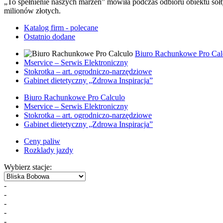
„To spełnienie naszych marzeń” mówiła podczas odbioru obiektu so
milionów złotych.
Katalog firm - polecane
Ostatnio dodane
Biuro Rachunkowe Pro Cal
Mservice – Serwis Elektroniczny
Stokrotka – art. ogrodniczo-narzędziowe
Gabinet dietetyczny „Zdrowa Inspiracja”
Biuro Rachunkowe Pro Calculo
Mservice – Serwis Elektroniczny
Stokrotka – art. ogrodniczo-narzędziowe
Gabinet dietetyczny „Zdrowa Inspiracja”
Ceny paliw
Rozklady jazdy
Wybierz stacje:
-
-
-
-
-