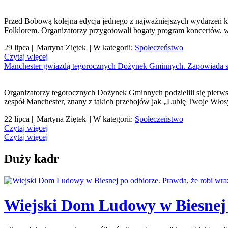
Przed Bobową kolejna edycja jednego z najważniejszych wydarzeń k
Folklorem. Organizatorzy przygotowali bogaty program koncertów, 
29 lipca || Martyna Ziętek || W kategorii:
Społeczeństwo
Czytaj więcej
Manchester gwiazdą tegorocznych Dożynek Gminnych. Zapowiada s
Organizatorzy tegorocznych Dożynek Gminnych podzielili się pierw
zespół Manchester, znany z takich przebojów jak „Lubię Twoje Włos
22 lipca || Martyna Ziętek || W kategorii:
Społeczeństwo
Czytaj więcej
Czytaj więcej
Duży kadr
Wiejski Dom Ludowy w Biesnej p