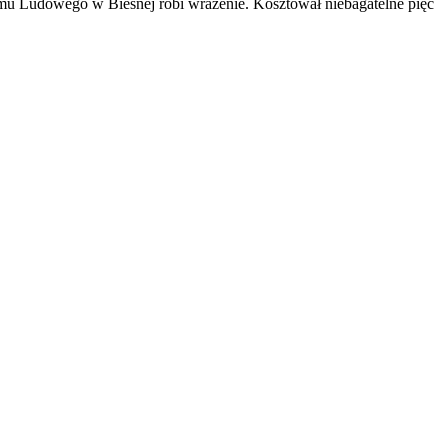
omu Ludowego w Biesnej robi wrażenie. Kosztował niebagatelne pięć