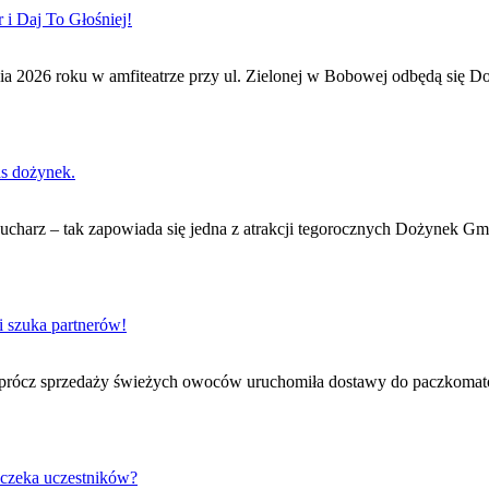
i Daj To Głośniej!
ia 2026 roku w amfiteatrze przy ul. Zielonej w Bobowej odbędą się Do
as dożynek.
 kucharz – tak zapowiada się jedna z atrakcji tegorocznych Dożynek G
i szuka partnerów!
Oprócz sprzedaży świeżych owoców uruchomiła dostawy do paczkomatów
 czeka uczestników?