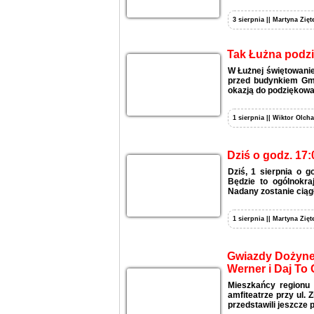
3 sierpnia || Martyna Zięt
Tak Łużna podzi
W Łużnej świętowanie
przed budynkiem Gmi
okazją do podziękowan
1 sierpnia || Wiktor Olcha
Dziś o godz. 17:
Dziś, 1 sierpnia o 
Będzie to ogólnokra
Nadany zostanie ciągł
1 sierpnia || Martyna Zięt
Gwiazdy Dożynek
Werner i Daj To 
Mieszkańcy regionu 
amfiteatrze przy ul.
przedstawili jeszcze 