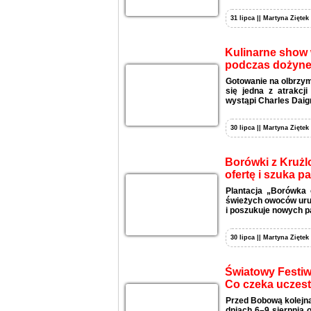
31 lipca || Martyna Ziętek
Kulinarne show w
podczas dożyne
Gotowanie na olbrzymi
się jedna z atrakcj
wystąpi Charles Daign
30 lipca || Martyna Ziętek
Borówki z Krużl
ofertę i szuka p
Plantacja „Borówka 
świeżych owoców uruc
i poszukuje nowych p
30 lipca || Martyna Ziętek
Światowy Festiw
Co czeka uczes
Przed Bobową kolejna
dniach 6–9 sierpnia 