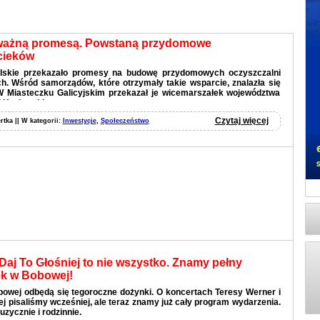
ważną promesą. Powstaną przydomowe
cieków
lskie przekazało promesy na budowę przydomowych oczyszczalni
. Wśród samorządów, które otrzymały takie wsparcie, znalazła się
W Miasteczku Galicyjskim przekazał je wicemarszałek województwa
 Kozłowski.
Czytaj więcej
rtka || W kategorii:
Inwestycje
,
Społeczeństwo
Daj To Głośniej to nie wszystko. Znamy pełny
k w Bobowej!
bowej odbędą się tegoroczne dożynki. O koncertach Teresy Werner i
ej pisaliśmy wcześniej, ale teraz znamy już cały program wydarzenia.
uzycznie i rodzinnie.