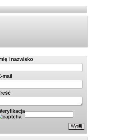
Facebook
łoś redakcji
mię i nazwisko
-mail
reść
eryfikacja