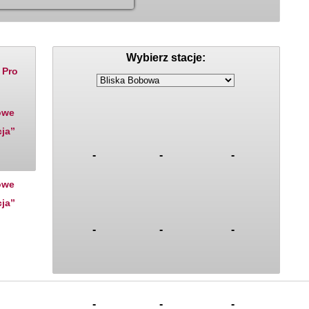
Ceny paliw
Rozklady jazdy
Wybierz stacje:
 Pro
owe
cja”
-
-
-
owe
cja”
-
-
-
-
-
-