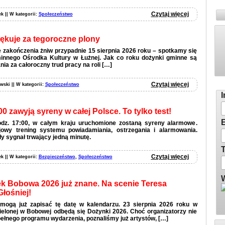
Czytaj więcej
ek || W kategorii:
Społeczeństwo
ękuje za tegoroczne plony
 zakończenia żniw przypadnie 15 sierpnia 2026 roku – spotkamy się
nnego Ośrodka Kultury w Łużnej. Jak co roku dożynki gminne są
ia za całoroczny trud pracy na roli […]
Zg
Czytaj więcej
wski || W kategorii:
Społeczeństwo
I
00 zawyją syreny w całej Polsce. To tylko test!
E
godz. 17:00, w całym kraju uruchomione zostaną syreny alarmowe.
jowy trening systemu powiadamiania, ostrzegania i alarmowania.
y sygnał trwający jedną minutę.
T
Czytaj więcej
ek || W kategorii:
Bezpieczeństwo
,
Społeczeństwo
W
 Bobowa 2026 już znane. Na scenie Teresa
Głośniej!
mogą już zapisać tę datę w kalendarzu. 23 sierpnia 2026 roku w
 Zielonej w Bobowej odbędą się Dożynki 2026. Choć organizatorzy nie
pełnego programu wydarzenia, poznaliśmy już artystów, […]