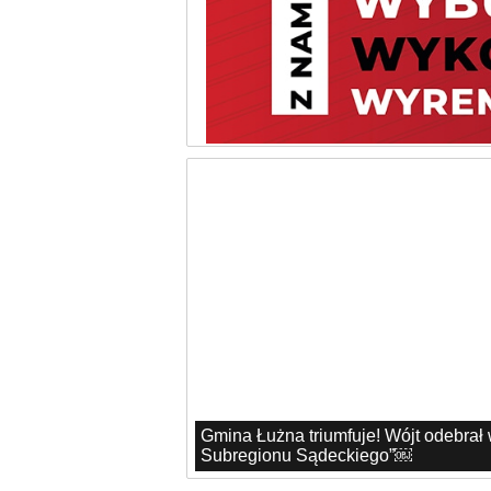
Gmina Łużna triumfuje! Wójt odebrał
Subregionu Sądeckiego”￼