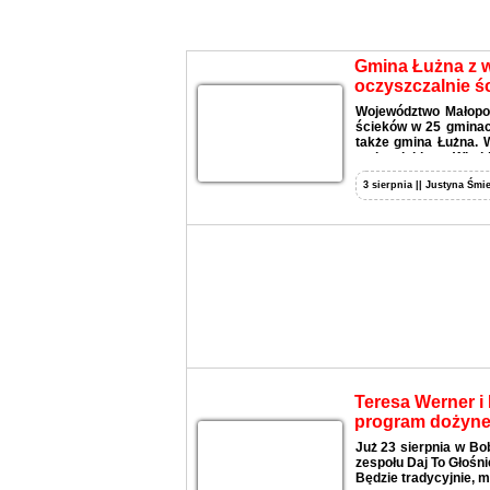
Aktualności
Gmina Łużna z 
oczyszczalnie ś
Województwo Małopo
ścieków w 25 gminach
także gmina Łużna. 
małopolskiego, Witold
3 sierpnia || Justyna Śmie
Teresa Werner i 
program dożyne
Już 23 sierpnia w Bo
zespołu Daj To Głośni
Będzie tradycyjnie, m