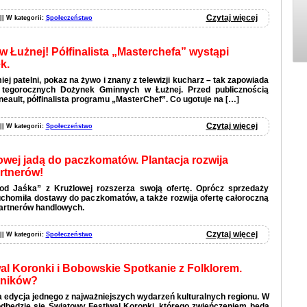
Czytaj więcej
 || W kategorii:
Społeczeństwo
 Łużnej! Półfinalista „Masterchefa” wystąpi
k.
ej patelni, pokaz na żywo i znany z telewizji kucharz – tak zapowiada
i tegorocznych Dożynek Gminnych w Łużnej. Przed publicznością
eault, półfinalista programu „MasterChef”. Co ugotuje na […]
Czytaj więcej
 || W kategorii:
Społeczeństwo
owej jadą do paczkomatów. Plantacja rozwija
artnerów!
od Jaśka” z Krużlowej rozszerza swoją ofertę. Oprócz sprzedaży
homiła dostawy do paczkomatów, a także rozwija ofertę całoroczną
artnerów handlowych.
Czytaj więcej
 || W kategorii:
Społeczeństwo
al Koronki i Bobowskie Spotkanie z Folklorem.
tników?
 edycja jednego z najważniejszych wydarzeń kulturalnych regionu. W
odbędzie się Światowy Festiwal Koronki, którego zwieńczeniem będą