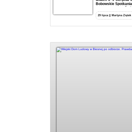
Bobowskie Spotkania 
wystaw, warsztatów i
29 lipca || Martyna Ziętek
Duży kadr