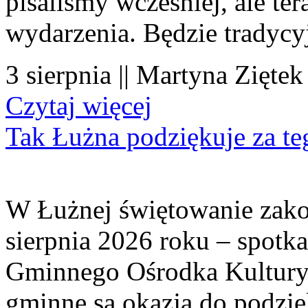
pisaliśmy wcześniej, ale te
wydarzenia. Będzie tradycyj
3 sierpnia || Martyna Ziętek
Czytaj więcej
Tak Łużna podziękuje za te
W Łużnej świętowanie zako
sierpnia 2026 roku – spotk
Gminnego Ośrodka Kultury 
gminne są okazją do podzię