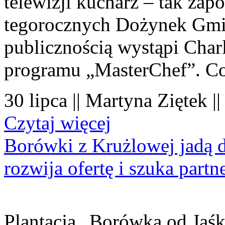
telewizji kucharz – tak zapo
tegorocznych Dożynek Gmi
publicznością wystąpi Charl
programu „MasterChef”. Co
30 lipca || Martyna Ziętek |
Czytaj więcej
Borówki z Krużlowej jadą 
rozwija ofertę i szuka part
Plantacja „Borówka od Jaśk