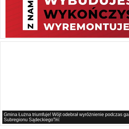
Gmina Łużna triumfuje! Wójt odebrał wyróżnienie podczas g
Subregionu Sądeckiego”￼