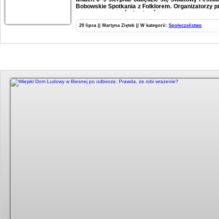
Bobowskie Spotkania z Folklorem. Organizatorzy p
wystaw, warsztatów i pokazów.
29 lipca || Martyna Ziętek || W kategorii:
Społeczeństwo
Duży kadr