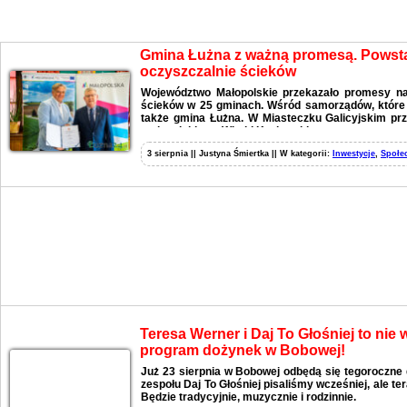
Aktualności
Gmina Łużna z ważną promesą. Pows
oczyszczalnie ścieków
Województwo Małopolskie przekazało promesy n
ścieków w 25 gminach. Wśród samorządów, które o
także gmina Łużna. W Miasteczku Galicyjskim pr
małopolskiego, Witold Kozłowski.
3 sierpnia || Justyna Śmiertka || W kategorii:
Inwestycje
,
Społe
Teresa Werner i Daj To Głośniej to nie
program dożynek w Bobowej!
Już 23 sierpnia w Bobowej odbędą się tegoroczne 
zespołu Daj To Głośniej pisaliśmy wcześniej, ale t
Będzie tradycyjnie, muzycznie i rodzinnie.