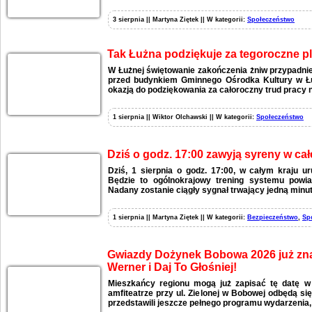
3 sierpnia || Martyna Ziętek || W kategorii:
Społeczeństwo
Tak Łużna podziękuje za tegoroczne p
W Łużnej świętowanie zakończenia żniw przypadnie
przed budynkiem Gminnego Ośrodka Kultury w Łu
okazją do podziękowania za całoroczny trud pracy n
1 sierpnia || Wiktor Olchawski || W kategorii:
Społeczeństwo
Dziś o godz. 17:00 zawyją syreny w całe
Dziś, 1 sierpnia o godz. 17:00, w całym kraju 
Będzie to ogólnokrajowy trening systemu powia
Nadany zostanie ciągły sygnał trwający jedną minut
1 sierpnia || Martyna Ziętek || W kategorii:
Bezpieczeństwo
,
Sp
Gwiazdy Dożynek Bobowa 2026 już zna
Werner i Daj To Głośniej!
Mieszkańcy regionu mogą już zapisać tę datę w
amfiteatrze przy ul. Zielonej w Bobowej odbędą si
przedstawili jeszcze pełnego programu wydarzenia,