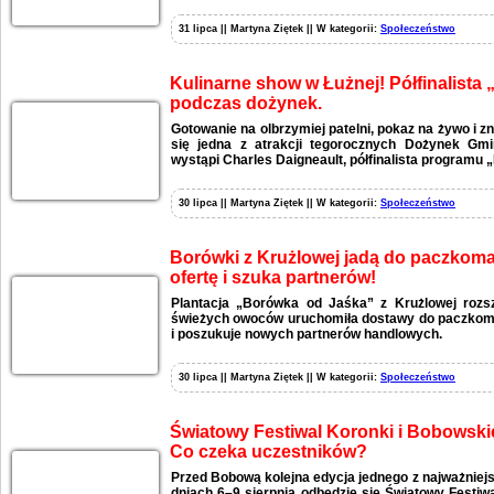
31 lipca || Martyna Ziętek || W kategorii:
Społeczeństwo
Kulinarne show w Łużnej! Półfinalista
podczas dożynek.
Gotowanie na olbrzymiej patelni, pokaz na żywo i zn
się jedna z atrakcji tegorocznych Dożynek Gmi
wystąpi Charles Daigneault, półfinalista programu 
30 lipca || Martyna Ziętek || W kategorii:
Społeczeństwo
Borówki z Krużlowej jadą do paczkomat
ofertę i szuka partnerów!
Plantacja „Borówka od Jaśka” z Krużlowej rozs
świeżych owoców uruchomiła dostawy do paczkomat
i poszukuje nowych partnerów handlowych.
30 lipca || Martyna Ziętek || W kategorii:
Społeczeństwo
Światowy Festiwal Koronki i Bobowski
Co czeka uczestników?
Przed Bobową kolejna edycja jednego z najważniej
dniach 6–9 sierpnia odbędzie się Światowy Festiw