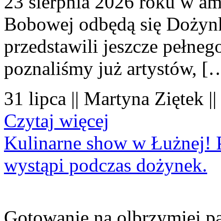
23 sierpnia 2026 roku w amf
Bobowej odbędą się Dożynk
przedstawili jeszcze pełne
poznaliśmy już artystów, [
31 lipca || Martyna Ziętek |
Czytaj więcej
Kulinarne show w Łużnej! P
wystąpi podczas dożynek.
Gotowanie na olbrzymiej pa