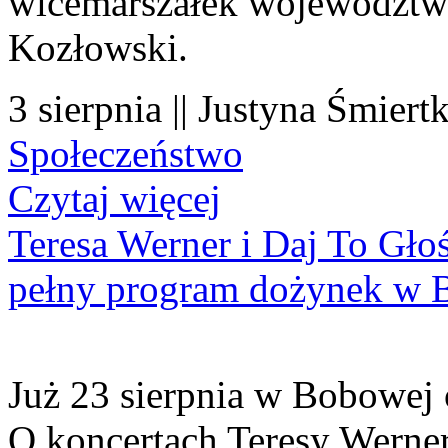
wicemarszałek województwa
Kozłowski.
3 sierpnia || Justyna Śmiert
Społeczeństwo
Czytaj więcej
Teresa Werner i Daj To Gło
pełny program dożynek w 
Już 23 sierpnia w Bobowej 
O koncertach Teresy Werner