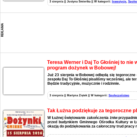
3 sierpnia || Justyna Śmiertka || W kategorii:
Inwestycje
,
Społe
Teresa Werner i Daj To Głośniej to nie
program dożynek w Bobowej!
Już 23 sierpnia w Bobowej odbędą się tegoroczne 
zespołu Daj To Głośniej pisaliśmy wcześniej, ale t
Będzie tradycyjnie, muzycznie i rodzinnie.
3 sierpnia || Martyna Ziętek || W kategorii:
Społeczeństwo
Tak Łużna podziękuje za tegoroczne p
W Łużnej świętowanie zakończenia żniw przypadnie
przed budynkiem Gminnego Ośrodka Kultury w Łu
okazją do podziękowania za całoroczny trud pracy n