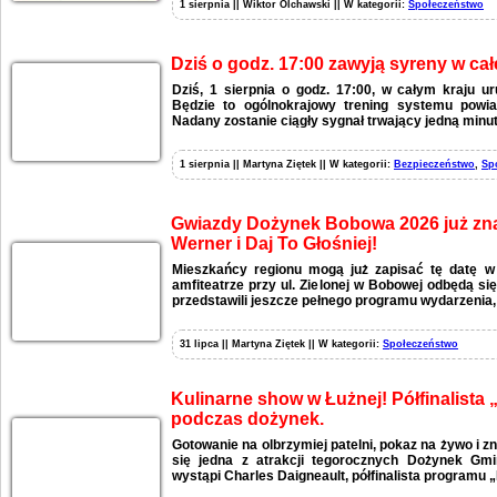
1 sierpnia || Wiktor Olchawski || W kategorii:
Społeczeństwo
Dziś o godz. 17:00 zawyją syreny w całe
Dziś, 1 sierpnia o godz. 17:00, w całym kraju 
Będzie to ogólnokrajowy trening systemu powia
Nadany zostanie ciągły sygnał trwający jedną minut
1 sierpnia || Martyna Ziętek || W kategorii:
Bezpieczeństwo
,
Sp
Gwiazdy Dożynek Bobowa 2026 już zna
Werner i Daj To Głośniej!
Mieszkańcy regionu mogą już zapisać tę datę w
amfiteatrze przy ul. Zielonej w Bobowej odbędą si
przedstawili jeszcze pełnego programu wydarzenia,
31 lipca || Martyna Ziętek || W kategorii:
Społeczeństwo
Kulinarne show w Łużnej! Półfinalista
podczas dożynek.
Gotowanie na olbrzymiej patelni, pokaz na żywo i zn
się jedna z atrakcji tegorocznych Dożynek Gmi
wystąpi Charles Daigneault, półfinalista programu 