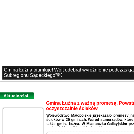
Gmina Łużna triumfuje! Wójt odebrał wyróżnienie podczas g
Subregionu Sądeckiego”￼
Aktualności
Gmina Łużna z ważną promesą. Pows
oczyszczalnie ścieków
Województwo Małopolskie przekazało promesy n
ścieków w 25 gminach. Wśród samorządów, które o
także gmina Łużna. W Miasteczku Galicyjskim pr
małopolskiego, Witold Kozłowski.