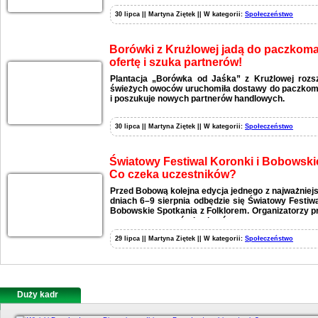
30 lipca || Martyna Ziętek || W kategorii:
Społeczeństwo
Borówki z Krużlowej jadą do paczkomat
ofertę i szuka partnerów!
Plantacja „Borówka od Jaśka” z Krużlowej rozs
świeżych owoców uruchomiła dostawy do paczkomat
i poszukuje nowych partnerów handlowych.
30 lipca || Martyna Ziętek || W kategorii:
Społeczeństwo
Światowy Festiwal Koronki i Bobowski
Co czeka uczestników?
Przed Bobową kolejna edycja jednego z najważniej
dniach 6–9 sierpnia odbędzie się Światowy Festiw
Bobowskie Spotkania z Folklorem. Organizatorzy p
wystaw, warsztatów i pokazów.
29 lipca || Martyna Ziętek || W kategorii:
Społeczeństwo
Duży kadr