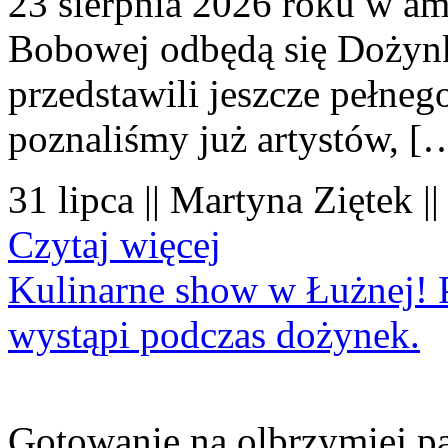
23 sierpnia 2026 roku w amf
Bobowej odbędą się Dożynk
przedstawili jeszcze pełne
poznaliśmy już artystów, [
31 lipca || Martyna Ziętek |
Czytaj więcej
Kulinarne show w Łużnej! P
wystąpi podczas dożynek.
Gotowanie na olbrzymiej pa