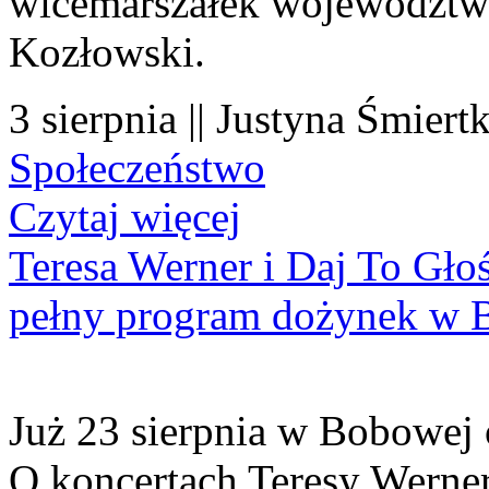
wicemarszałek województwa
Kozłowski.
3 sierpnia || Justyna Śmiert
Społeczeństwo
Czytaj więcej
Teresa Werner i Daj To Gło
pełny program dożynek w 
Już 23 sierpnia w Bobowej 
O koncertach Teresy Werner