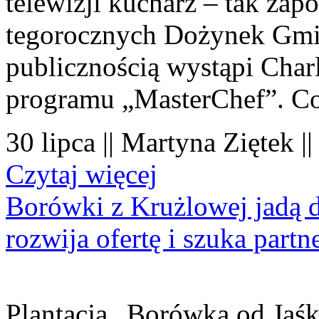
telewizji kucharz – tak zapo
tegorocznych Dożynek Gmi
publicznością wystąpi Charl
programu „MasterChef”. Co
30 lipca || Martyna Ziętek |
Czytaj więcej
Borówki z Krużlowej jadą 
rozwija ofertę i szuka part
Plantacja „Borówka od Jaśk