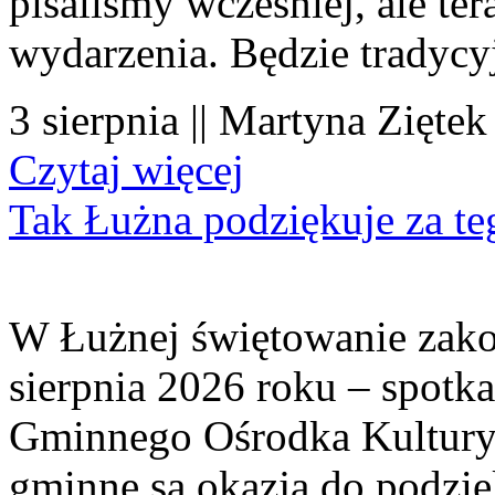
pisaliśmy wcześniej, ale te
wydarzenia. Będzie tradycyj
3 sierpnia || Martyna Ziętek
Czytaj więcej
Tak Łużna podziękuje za te
W Łużnej świętowanie zako
sierpnia 2026 roku – spotk
Gminnego Ośrodka Kultury 
gminne są okazją do podzię