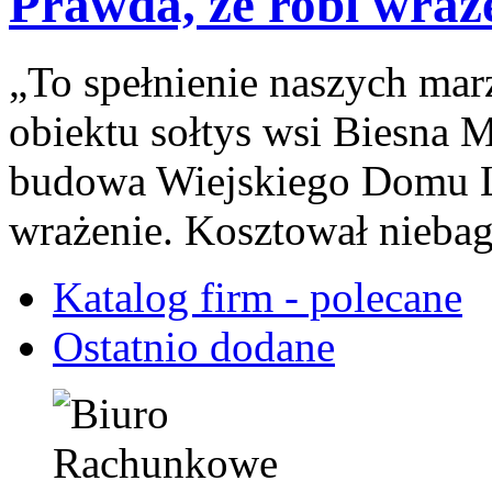
Prawda, że robi wraż
„To spełnienie naszych ma
obiektu sołtys wsi Biesna M
budowa Wiejskiego Domu L
wrażenie. Kosztował niebag
Katalog firm - polecane
Ostatnio dodane