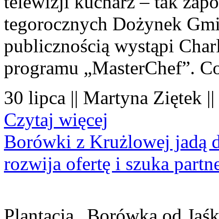
telewizji kucharz – tak zapo
tegorocznych Dożynek Gmi
publicznością wystąpi Charl
programu „MasterChef”. Co
30 lipca || Martyna Ziętek |
Czytaj więcej
Borówki z Krużlowej jadą 
rozwija ofertę i szuka part
Plantacja „Borówka od Jaśk