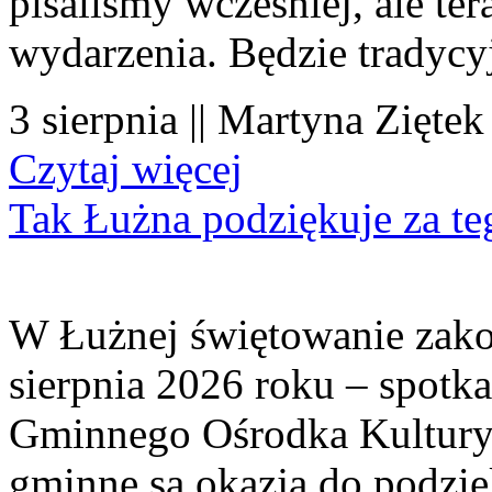
pisaliśmy wcześniej, ale te
wydarzenia. Będzie tradycyj
3 sierpnia || Martyna Ziętek
Czytaj więcej
Tak Łużna podziękuje za te
W Łużnej świętowanie zako
sierpnia 2026 roku – spotk
Gminnego Ośrodka Kultury 
gminne są okazją do podzię