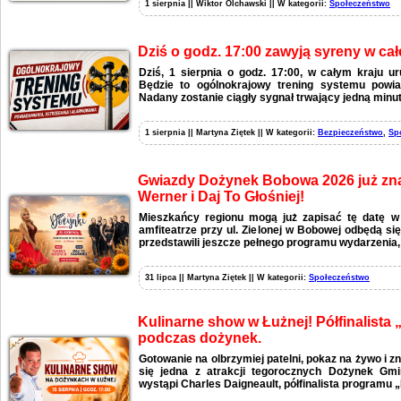
1 sierpnia || Wiktor Olchawski || W kategorii:
Społeczeństwo
Dziś o godz. 17:00 zawyją syreny w całe
Dziś, 1 sierpnia o godz. 17:00, w całym kraju 
Będzie to ogólnokrajowy trening systemu powia
Nadany zostanie ciągły sygnał trwający jedną minut
1 sierpnia || Martyna Ziętek || W kategorii:
Bezpieczeństwo
,
Sp
Gwiazdy Dożynek Bobowa 2026 już zna
Werner i Daj To Głośniej!
Mieszkańcy regionu mogą już zapisać tę datę w
amfiteatrze przy ul. Zielonej w Bobowej odbędą si
przedstawili jeszcze pełnego programu wydarzenia,
31 lipca || Martyna Ziętek || W kategorii:
Społeczeństwo
Kulinarne show w Łużnej! Półfinalista
podczas dożynek.
Gotowanie na olbrzymiej patelni, pokaz na żywo i zn
się jedna z atrakcji tegorocznych Dożynek Gmi
wystąpi Charles Daigneault, półfinalista programu 