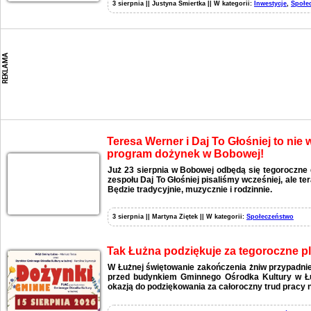
3 sierpnia || Justyna Śmiertka || W kategorii:
Inwestycje
,
Społe
Teresa Werner i Daj To Głośniej to nie
program dożynek w Bobowej!
Już 23 sierpnia w Bobowej odbędą się tegoroczne 
zespołu Daj To Głośniej pisaliśmy wcześniej, ale t
Będzie tradycyjnie, muzycznie i rodzinnie.
3 sierpnia || Martyna Ziętek || W kategorii:
Społeczeństwo
Tak Łużna podziękuje za tegoroczne p
W Łużnej świętowanie zakończenia żniw przypadnie
przed budynkiem Gminnego Ośrodka Kultury w Łu
okazją do podziękowania za całoroczny trud pracy n