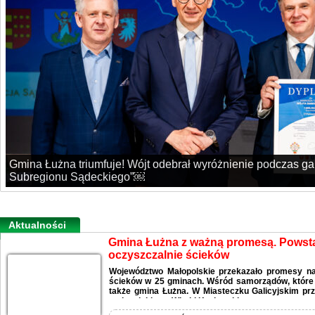
Gmina Łużna triumfuje! Wójt odebrał wyróżnienie podczas g
Subregionu Sądeckiego”￼
Aktualności
Gmina Łużna z ważną promesą. Pows
oczyszczalnie ścieków
Województwo Małopolskie przekazało promesy n
ścieków w 25 gminach. Wśród samorządów, które o
także gmina Łużna. W Miasteczku Galicyjskim pr
małopolskiego, Witold Kozłowski.