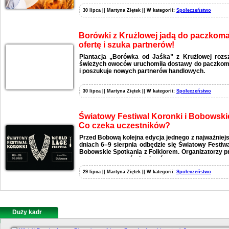
30 lipca || Martyna Ziętek || W kategorii:
Społeczeństwo
Borówki z Krużlowej jadą do paczkomat
ofertę i szuka partnerów!
Plantacja „Borówka od Jaśka” z Krużlowej rozs
świeżych owoców uruchomiła dostawy do paczkomat
i poszukuje nowych partnerów handlowych.
30 lipca || Martyna Ziętek || W kategorii:
Społeczeństwo
Światowy Festiwal Koronki i Bobowski
Co czeka uczestników?
Przed Bobową kolejna edycja jednego z najważniej
dniach 6–9 sierpnia odbędzie się Światowy Festiw
Bobowskie Spotkania z Folklorem. Organizatorzy p
wystaw, warsztatów i pokazów.
29 lipca || Martyna Ziętek || W kategorii:
Społeczeństwo
Duży kadr